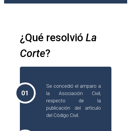
¿Qué resolvió 
La 
Corte
?
Se concedió el amparo a
01
la Asociación Civil,
respecto de la
publicación del artículo
del Código Civil.