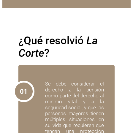
¿Qué resolvió 
La 
Corte
?
Se debe considerar el
derecho a la pensión
01
como parte del derecho al
mínimo vital y a la
seguridad social, y que las
personas mayores tienen
múltiples situaciones en
su vida que requieren que
tengan una protección