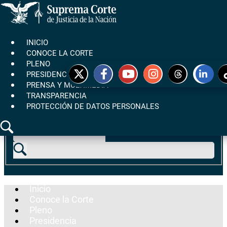
Pasar
al
contenido
Main
Buscador Jurídico
Buscar
INICIO
principal
navigation
CONOCE LA CORTE
PLENO
PRESIDENCIA
PRENSA Y MULTIMEDIA
TRANSPARENCIA
PROTECCIÓN DE DATOS PERSONALES
Buscador Jurídico
Buscar
Main
Inicio
Secciones
navigation
Conoce la Corte
de
Pleno
Transparencia
Presidencia