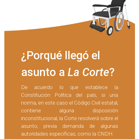
¿Porqué llegó el
asunto a
La Corte
?
De acuerdo lo que establece la
Constitución Política del país, si una
norma, en este caso el Código Civil estatal,
contiene alguna disposición
inconstitucional, la Corte resolverá sobre el
asunto, previa demanda de algunas
autoridades específicas, como la CNDH.