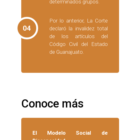
determinados grupos.
Por lo anterior, La Corte
04
declaró la invalidez total
de los artículos del
Código Civil del Estado
de Guanajuato.
Conoce más
El Modelo Social de