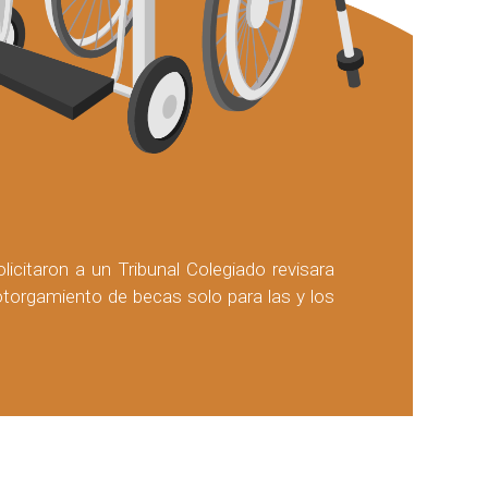
icitaron a un Tribunal Colegiado revisara
el otorgamiento de becas solo para las y los