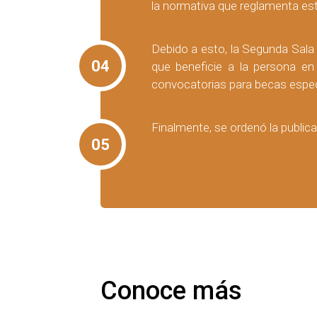
la normativa que reglamenta es
Debido a esto, la Segunda Sala 
04
que beneficie a la persona en
convocatorias para becas especia
Finalmente, se ordenó la publica
05
Conoce más