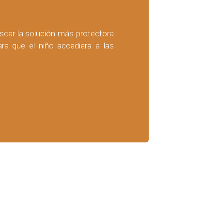
uscar la solución más protectora
ra que el niño accediera a las