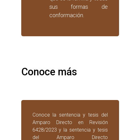
sus formas de
conformación.
Conoce más

Conoce la
sentencia
y
tesis
del
Amparo Directo en Revisión
6428/2023 y la
sentencia
y
tesis
del Amparo Directo