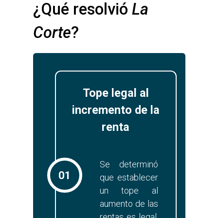
¿Qué resolvió 
La 
Corte
?
Tope legal al
incremento de la
renta
Se determinó
01
que establecer
un tope al
aumento de las
rentas es legal.